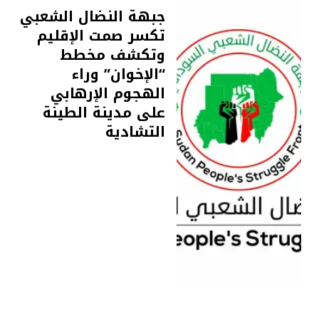
جبهة النضال الشعبي
تكسر صمت الإقليم
وتكشف مخطط
“الإخوان” وراء
الهجوم الإرهابي
على مدينة الطينة
التشادية