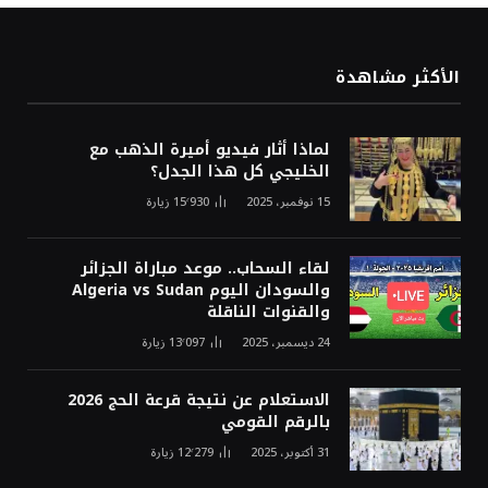
الأكثر مشاهدة
لماذا أثار فيديو أميرة الذهب مع
الخليجي كل هذا الجدل؟
15 نوفمبر، 2025
15٬930
زيارة
لقاء السحاب.. موعد مباراة الجزائر
والسودان اليوم Algeria vs Sudan
والقنوات الناقلة
24 ديسمبر، 2025
13٬097
زيارة
الاستعلام عن نتيجة قرعة الحج 2026
بالرقم القومي
31 أكتوبر، 2025
12٬279
زيارة