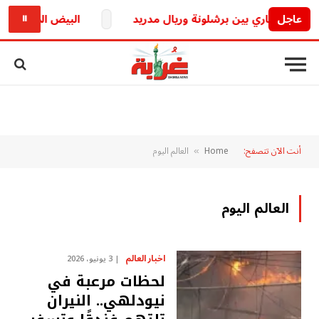
عاجل
. صراع ناري بين برشلونة وريال مدريد
البيض المسلوق والج
⏸
أنت الآن تتصفح:
Home
العالم اليوم
»
العالم اليوم
اخبار العالم
3 يونيو، 2026
لحظات مرعبة في
نيودلهي.. النيران