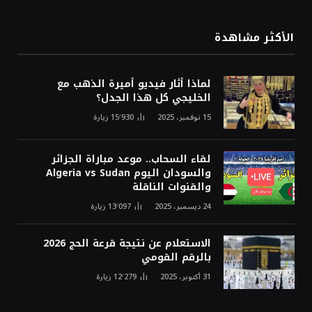
الأكثر مشاهدة
لماذا أثار فيديو أميرة الذهب مع
الخليجي كل هذا الجدل؟
15 نوفمبر، 2025
15٬930
زيارة
لقاء السحاب.. موعد مباراة الجزائر
والسودان اليوم Algeria vs Sudan
والقنوات الناقلة
24 ديسمبر، 2025
13٬097
زيارة
الاستعلام عن نتيجة قرعة الحج 2026
بالرقم القومي
31 أكتوبر، 2025
12٬279
زيارة