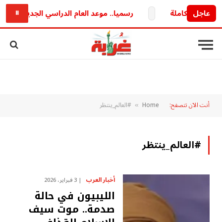
عاجل
رسميا.. موعد العام الدراسي الجديد 2026/2027 وخريطة الدراسة والامتحانات كاملة
⏸
أنت الآن تتصفح:
Home
#العالم_ينتظر
»
#العالم_ينتظر
أخبار العرب
3 فبراير، 2026
الليبيون في حالة
صدمة.. موت سيف