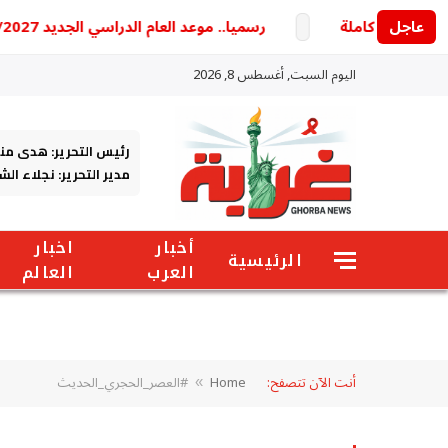
عاجل
رسميا.. موعد العام الدراسي الجديد 2026/2027 وخريطة الدراسة والامتحانات كاملة
اليوم السبت, أغسطس 8, 2026
رئيس التحرير: هدى من
مدير التحرير: نجلاء ال
أخبار
اخبار
الرئيسية
العرب
العالم
أنت الآن تتصفح:
Home
#العصر_الحجري_الحديث
»