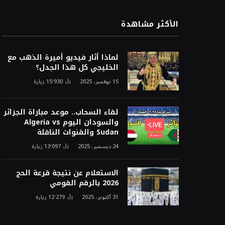
الأكثر مشاهدة
لماذا أثار فيديو أميرة الذهب مع
الخليجي كل هذا الجدل؟
15 نوفمبر، 2025
15٬930
زيارة
لقاء السحاب.. موعد مباراة الجزائر
والسودان اليوم Algeria vs
Sudan والقنوات الناقلة
24 ديسمبر، 2025
13٬097
زيارة
الاستعلام عن نتيجة قرعة الحج
2026 بالرقم القومي
31 أكتوبر، 2025
12٬279
زيارة