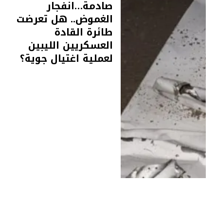
صادمة…انفجار
الغموض.. هل تعرضت
طائرة القادة
العسكريين الليبين
لعملية اغتيال جوية؟