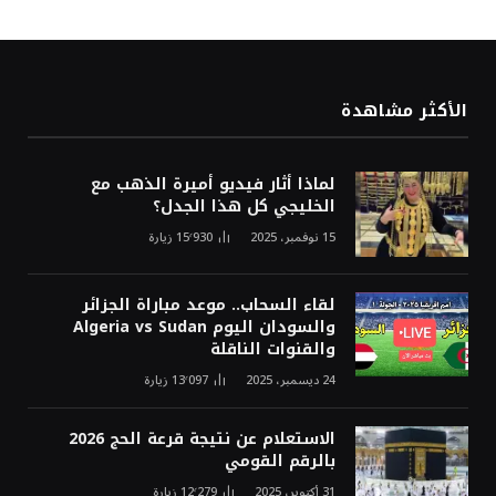
الأكثر مشاهدة
لماذا أثار فيديو أميرة الذهب مع
الخليجي كل هذا الجدل؟
15 نوفمبر، 2025
15٬930
زيارة
لقاء السحاب.. موعد مباراة الجزائر
والسودان اليوم Algeria vs Sudan
والقنوات الناقلة
24 ديسمبر، 2025
13٬097
زيارة
الاستعلام عن نتيجة قرعة الحج 2026
بالرقم القومي
31 أكتوبر، 2025
12٬279
زيارة