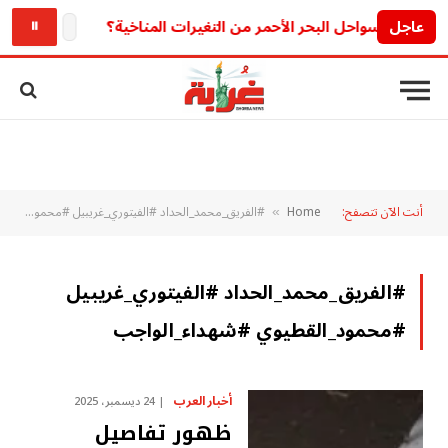
عاجل
الحق بسرعة قبل ال
⏸
أنت الآن تتصفح:
Home
#الفريق_محمد_الحداد #الفيتوري_غريبيل #محمود_القطيوي #شهداء_الواجب
»
#الفريق_محمد_الحداد #الفيتوري_غريبيل
#محمود_القطيوي #شهداء_الواجب
أخبار العرب
24 ديسمبر، 2025
ظهور تفاصيل