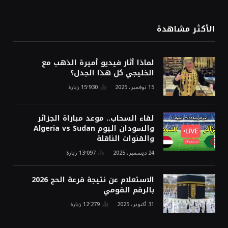
الأكثر مشاهدة
لماذا أثار فيديو أميرة الذهب مع
الخليجي كل هذا الجدل؟
15 نوفمبر، 2025
15٬930
زيارة
لقاء السحاب.. موعد مباراة الجزائر
والسودان اليوم Algeria vs Sudan
والقنوات الناقلة
24 ديسمبر، 2025
13٬097
زيارة
الاستعلام عن نتيجة قرعة الحج 2026
بالرقم القومي
31 أكتوبر، 2025
12٬279
زيارة