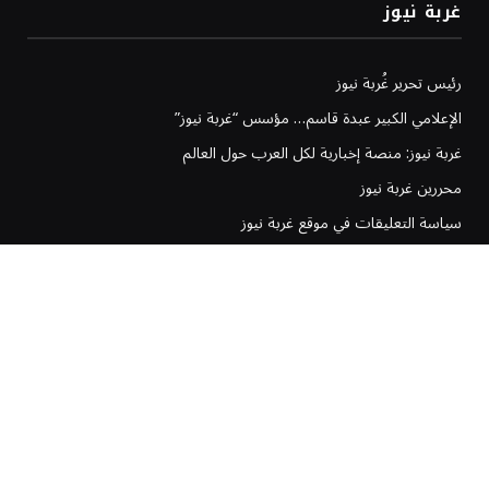
غربة نيوز
رئيس تحرير غُربة نيوز
الإعلامي الكبير عبدة قاسم… مؤسس “غربة نيوز”
غربة نيوز: منصة إخبارية لكل العرب حول العالم
محررين غربة نيوز
سياسة التعليقات في موقع غربة نيوز
سياسة تحرير غربة نيوز
إخلاء المسؤولية في موقع غربة نيوز
سياسة وشروط الإعلانات