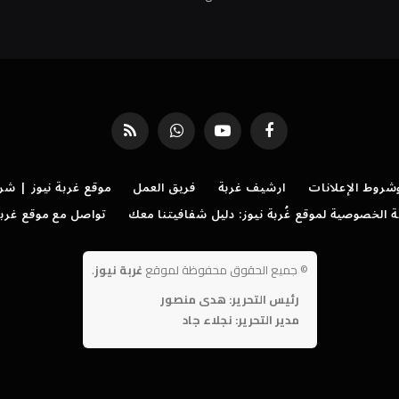
فيسبوك
يوتيوب
واتساب
RSS
روط الإعلانات
ارشيف غربة
فريق العمل
موقع غربة نيوز | شر
الخصوصية لموقع غُربة نيوز: دليل شفافيتنا معك
تواصل مع موقع غربة
©
جميع الحقوق محفوظة لموقع
غربة نيوز
.
رئيس التحرير: هدى منصور
مدير التحرير: نجلاء جاد