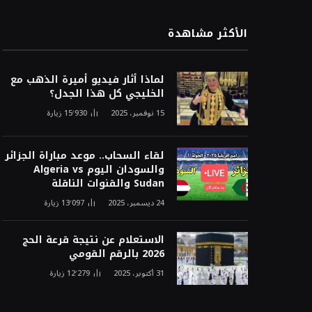
الأكثر مشاهدة
لماذا أثار فيديو أميرة الذهب مع
الخليجي كل هذا الجدل؟
15 نوفمبر، 2025
15٬930
زيارة
لقاء السحاب.. موعد مباراة الجزائر
والسودان اليوم Algeria vs
Sudan والقنوات الناقلة
24 ديسمبر، 2025
13٬097
زيارة
الاستعلام عن نتيجة قرعة الحج
2026 بالرقم القومي
31 أكتوبر، 2025
12٬279
زيارة