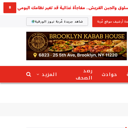
والجبن القريش.. مفاجأة غذائية قد تغير نظامك اليومي
استقر
⏸
ة أرشيف موقع غُربة
شاهد جريدة غُربة نيوز الورقية
رصد
حوادث
المزيد
الصحف