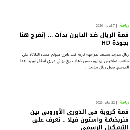
رياضة
7 أبريل، 2026
قمة الريال ضد البايرن بدأت … إتفرج هنا
بجودة HD
ريال مدريد يستعد لمواجهة نارية ضد بايرن ميونخ مساء الثلاثاء على
ملعب سانتياجو برنابيو ضمن ذهاب ربع نهائي دوري أبطال أوروبا لهذا
الموسم. يعول ريال مدريد…
رياضة
22 يناير، 2026
قمة كروية في الدوري الأوروبي بين
فنربخشة وأستون فيلا .. تعرف على
التشكيل الرسمي