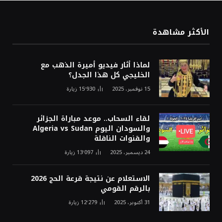
الأكثر مشاهدة
لماذا أثار فيديو أميرة الذهب مع
الخليجي كل هذا الجدل؟
15 نوفمبر، 2025
15٬930
زيارة
لقاء السحاب.. موعد مباراة الجزائر
والسودان اليوم Algeria vs Sudan
والقنوات الناقلة
24 ديسمبر، 2025
13٬097
زيارة
الاستعلام عن نتيجة قرعة الحج 2026
بالرقم القومي
31 أكتوبر، 2025
12٬279
زيارة