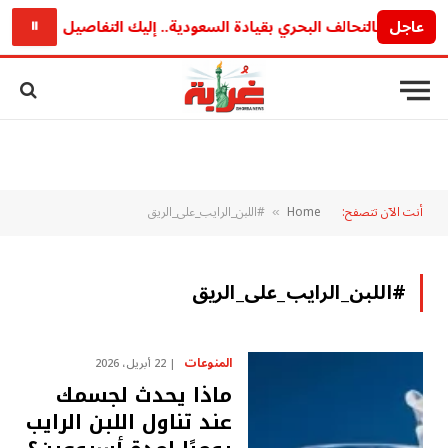
عاجل
تردد
⏸
أنت الآن تتصفح:
Home
#اللبن_الرايب_على_الريق
»
#اللبن_الرايب_على_الريق
المنوعات
22 أبريل، 2026
ماذا يحدث لجسمك
عند تناول اللبن الرايب