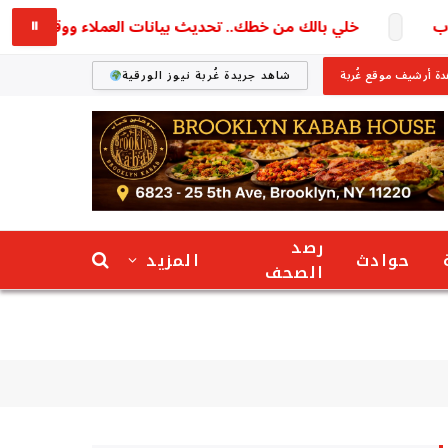
خلي بالك من خطك.. تحديث بيانات العملاء ووقف الشرائح المخ
⏸
ة أرشيف موقع غُربة
شاهد جريدة غُربة نيوز الورقية
رصد
حوادث
المزيد
الصحف