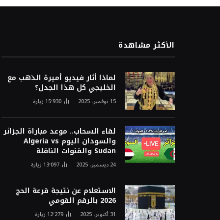
الأكثر مشاهدة
لماذا أثار فيديو أميرة الذهب مع
الخليجي كل هذا الجدل؟
15 نوفمبر، 2025
15٬930
زيارة
لقاء السحاب.. موعد مباراة الجزائر
والسودان اليوم Algeria vs
Sudan والقنوات الناقلة
24 ديسمبر، 2025
13٬097
زيارة
الاستعلام عن نتيجة قرعة الحج
2026 بالرقم القومي
31 أكتوبر، 2025
12٬279
زيارة