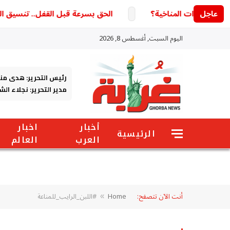
عاجل
الحق بسرعة قبل القفل.. تنسيق الجامعات 2026 يحسم آخر فرصة لتعديل الرغبات و75 اختيارا أم
اليوم السبت, أغسطس 8, 2026
رئيس التحرير: هدى من
مدير التحرير: نجلاء ال
أخبار
اخبار
الرئيسية
العرب
العالم
أنت الآن تتصفح:
Home
#اللبن_الرايب_للمناعة
»