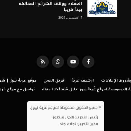
العملاء ووقف الشرائح المخالفة
يبدأ قريبا
7 أغسطس، 2026
فيسبوك
يوتيوب
واتساب
RSS
روط الإعلانات
ارشيف غربة
فريق العمل
موقع غربة نيوز | شر
الخصوصية لموقع غُربة نيوز: دليل شفافيتنا معك
تواصل مع موقع غربة
©
جميع الحقوق محفوظة لموقع
غربة نيوز
.
رئيس التحرير: هدى منصور
مدير التحرير: نجلاء جاد