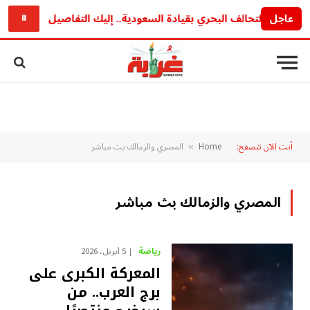
عاجل
تردد أون س
⏸
أنت الآن تتصفح:
Home
المصري والزمالك بث مباشر
»
المصري والزمالك بث مباشر
رياضة
5 أبريل، 2026
المعركة الكبرى على
برج العرب.. من