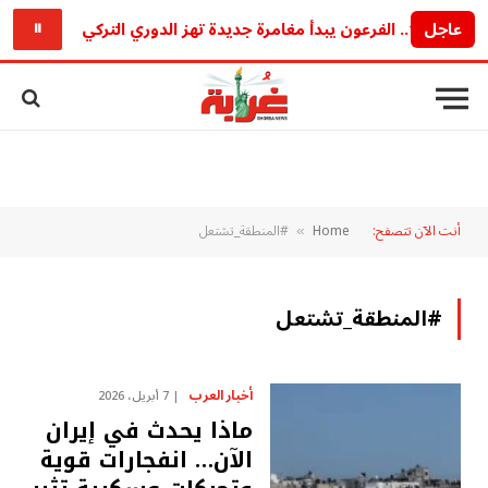
 تهز الدوري التركي
عاجل
سعر الري
⏸
أنت الآن تتصفح:
Home
#المنطقة_تشتعل
»
#المنطقة_تشتعل
أخبار العرب
7 أبريل، 2026
ماذا يحدث في إيران
الآن… انفجارات قوية