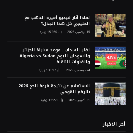
لماذا أثار فيديو أميرة الذهب مع
الخليجي كل هذا الجدل؟
15 نوفمبر، 2025
15٬930
زيارة
لقاء السحاب.. موعد مباراة الجزائر
والسودان اليوم Algeria vs Sudan
والقنوات الناقلة
24 ديسمبر، 2025
13٬097
زيارة
الاستعلام عن نتيجة قرعة الحج 2026
بالرقم القومي
31 أكتوبر، 2025
12٬279
زيارة
أخر الاخبار