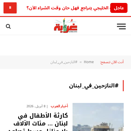
عاجل
لذهب الخليجي يتراجع فهل حان وقت الشراء الآن؟
رابط نتائج البكالو
⏸
أنت الآن تتصفح:
Home
#النازحين_في_لبنان
»
#النازحين_في_لبنان
أخبار العرب
8 أبريل، 2026
كارثة الأطفال في
لبنان … مئات الآلاف