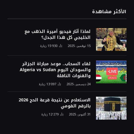
الأكثر مشاهدة
لماذا أثار فيديو أميرة الذهب مع
الخليجي كل هذا الجدل؟
15 نوفمبر، 2025
15٬930
زيارة
لقاء السحاب.. موعد مباراة الجزائر
والسودان اليوم Algeria vs Sudan
والقنوات الناقلة
24 ديسمبر، 2025
13٬097
زيارة
الاستعلام عن نتيجة قرعة الحج 2026
بالرقم القومي
31 أكتوبر، 2025
12٬279
زيارة