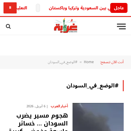
عاجل
التعليم تكشف.. حقيقة تأجيل الدراسة 6
⏸
أنت الآن تتصفح:
Home
#الوضع_في_السودان
»
#الوضع_في_السودان
أخبار العرب
6 أبريل، 2026
هجوم مسير يضرب
السودان … خسائر