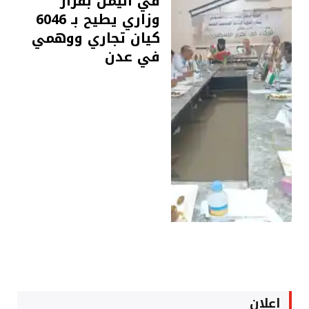
في اليمن بقرار
وزاري يطيح بـ 6046
كيان تجاري ووهمي
في عدن
اعلان