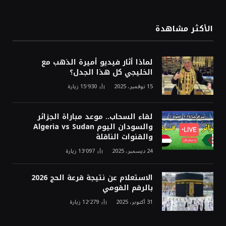
الأكثر مشاهدة
لماذا أثار فيديو أميرة الذهب مع
الخليجي كل هذا الجدل؟
15 نوفمبر، 2025
15٬930
زيارة
لقاء السحاب.. موعد مباراة الجزائر
والسودان اليوم Algeria vs Sudan
والقنوات الناقلة
24 ديسمبر، 2025
13٬097
زيارة
الاستعلام عن نتيجة قرعة الحج 2026
بالرقم القومي
31 أكتوبر، 2025
12٬279
زيارة