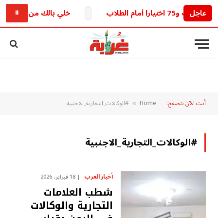
عاجل
خلي بالك من خطك.. تحديث 
⏸
أنت الآن تتصفح:
Home
#الوكالات_التجارية_الاجنبية
»
#الوكالات_التجارية_الاجنبية
أخبار العرب
18 فبراير، 2026
شطب العلامات
التجارية والوكالات