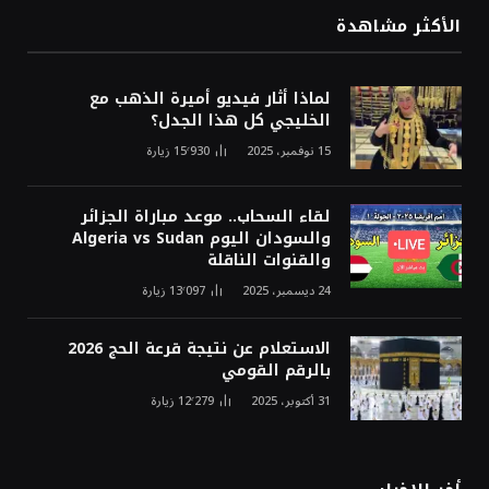
الأكثر مشاهدة
لماذا أثار فيديو أميرة الذهب مع
الخليجي كل هذا الجدل؟
15 نوفمبر، 2025
15٬930
زيارة
لقاء السحاب.. موعد مباراة الجزائر
والسودان اليوم Algeria vs Sudan
والقنوات الناقلة
24 ديسمبر، 2025
13٬097
زيارة
الاستعلام عن نتيجة قرعة الحج 2026
بالرقم القومي
31 أكتوبر، 2025
12٬279
زيارة