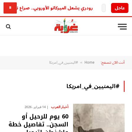
عاجل
رودري يشعل الميركاتو الأوروبي.. صراع ناري بين بر
⏸
أنت الآن تتصفح:
Home
#اليمنيين_في_امريكا
»
#اليمنيين_في_امريكا
أخبار العرب
14 فبراير، 2026
60 يوم للرحيل أو
السجن.. تفاصيل خطة