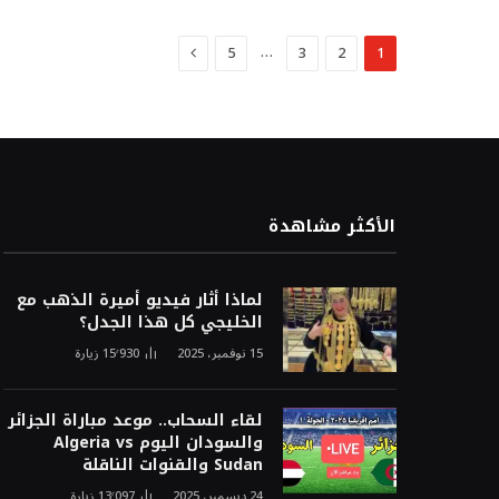
التالي
…
5
3
2
1
الأكثر مشاهدة
لماذا أثار فيديو أميرة الذهب مع
الخليجي كل هذا الجدل؟
15 نوفمبر، 2025
15٬930
زيارة
لقاء السحاب.. موعد مباراة الجزائر
والسودان اليوم Algeria vs
Sudan والقنوات الناقلة
24 ديسمبر، 2025
13٬097
زيارة