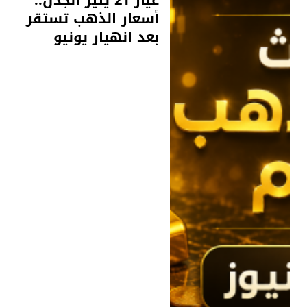
عيار 21 يثير الجدل..
أسعار الذهب تستقر
بعد انهيار يونيو