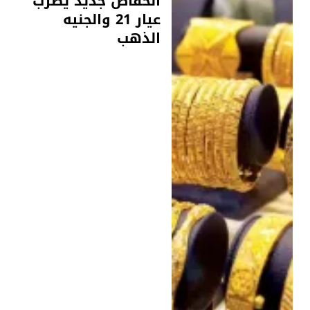
انخفاض جديد يضرب
عيار 21 والجنيه
الذهب