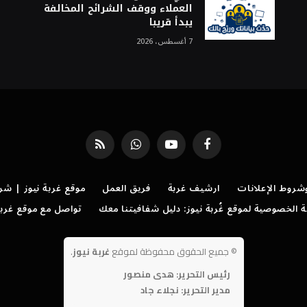
العملاء ووقف الشرائح المخالفة
يبدأ قريبا
7 أغسطس، 2026
فيسبوك
يوتيوب
واتساب
RSS
روط الإعلانات
ارشيف غربة
فريق العمل
موقع غربة نيوز | شر
الخصوصية لموقع غُربة نيوز: دليل شفافيتنا معك
تواصل مع موقع غربة
©
جميع الحقوق محفوظة لموقع
غربة نيوز
.
رئيس التحرير: هدى منصور
مدير التحرير: نجلاء جاد