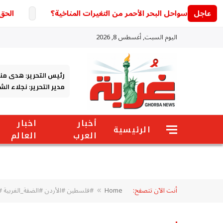
عاجل
الحق بسرعة قبل الق
اليوم السبت, أغسطس 8, 2026
رئيس التحرير: هدى من
مدير التحرير: نجلاء ال
أخبار
اخبار
الرئيسية
العرب
العالم
أنت الآن تتصفح:
Home
#فلسطين #الأردن #الضفة_الغربية #أ
»