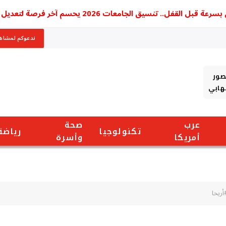
فل.. تنسيق الجامعات 2026 يحسم آخر فرصة لتعديل الرغبات و75 اختيارا أمام الطلاب
ندعوكم لمشاهد
صور
شهابي
عرب
صحة
تكنولوجيا
رياضة
أمريكا
وأسرة
ريحا