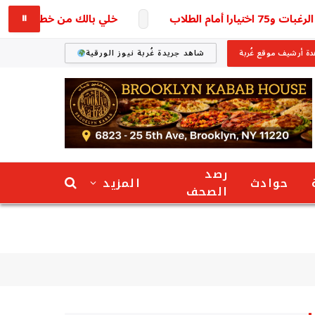
خلي بالك من خطك.. تحديث بيان
⏸
ة أرشيف موقع غُربة
شاهد جريدة غُربة نيوز الورقية
رصد
حوادث
المزيد
الصحف