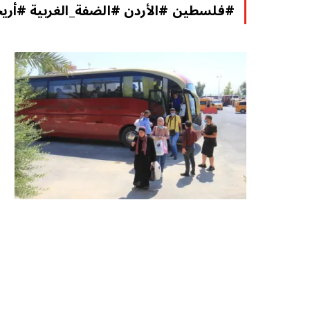
#فلسطين #الأردن #الضفة_الغربية #أريح