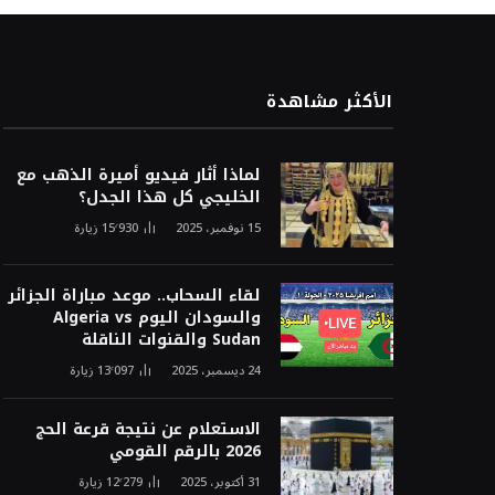
الأكثر مشاهدة
لماذا أثار فيديو أميرة الذهب مع
الخليجي كل هذا الجدل؟
15 نوفمبر، 2025
15٬930
زيارة
لقاء السحاب.. موعد مباراة الجزائر
والسودان اليوم Algeria vs
Sudan والقنوات الناقلة
24 ديسمبر، 2025
13٬097
زيارة
الاستعلام عن نتيجة قرعة الحج
2026 بالرقم القومي
31 أكتوبر، 2025
12٬279
زيارة