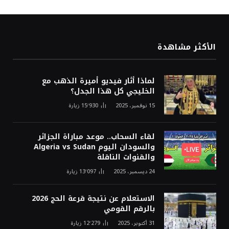
الأكثر مشاهدة
لماذا أثار فيديو أميرة الذهب مع
الخليجي كل هذا الجدل؟
15 نوفمبر، 2025
15٬930
زيارة
لقاء السحاب.. موعد مباراة الجزائر
والسودان اليوم Algeria vs Sudan
والقنوات الناقلة
24 ديسمبر، 2025
13٬097
زيارة
الاستعلام عن نتيجة قرعة الحج 2026
بالرقم القومي
31 أكتوبر، 2025
12٬279
زيارة