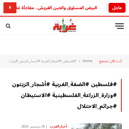
ريد
عاجل
البيض المسلوق والجبن القريش.. مفاجأة غذائية قد تغي
⏸
أنت الآن تتصفح:
Home
#فلسطين #الضفة_الغربية #أشجار_الزيتون #وزارة_الزراعة_الفلسطينية #الاستيطان #جرائم_الاحتلال
»
#فلسطين #الضفة_الغربية #أشجار_الزيتون
#وزارة_الزراعة_الفلسطينية #الاستيطان
#جرائم_الاحتلال
أخبار العرب
25 ديسمبر، 2025