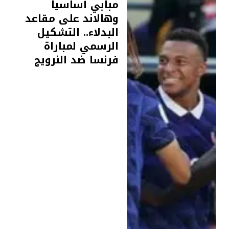
مبابي أساسيا
وهالاند على مقاعد
البدلاء.. التشكيل
الرسمي لمباراة
فرنسا ضد النرويج