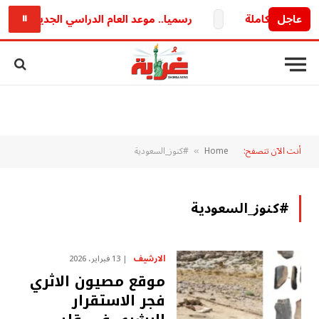
عاجل
رسميا.. موعد العام الدراسي الجديد 2026/2027 وخريطة الدراسة والامتحانات كاملة
⏸
أنت الآن تتصفح:
Home
#كنوز_السعودية
»
#كنوز_السعودية
الارشيف
13 فبراير، 2026
موقع مصيون الاثري
فجر الاستقرار