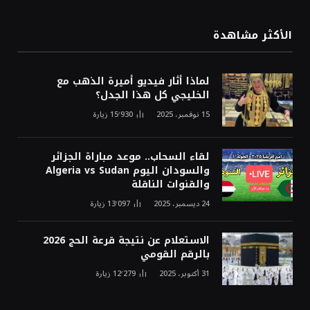
الأكثر مشاهدة
لماذا أثار فيديو أميرة الذهب مع
الخليجي كل هذا الجدل؟
15 نوفمبر، 2025
15٬930
زيارة
لقاء السحاب.. موعد مباراة الجزائر
والسودان اليوم Algeria vs Sudan
والقنوات الناقلة
24 ديسمبر، 2025
13٬097
زيارة
الاستعلام عن نتيجة قرعة الحج 2026
بالرقم القومي
31 أكتوبر، 2025
12٬279
زيارة