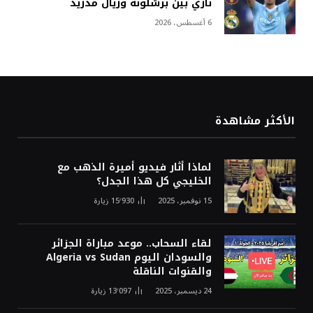
ناري بين برشلونة وريال مدريد
6 أغسطس، 2026
الأكثر مشاهدة
لماذا أثار فيديو أميرة الذهب مع
الخليجي كل هذا الجدل؟
15 نوفمبر، 2025
15٬930
زيارة
لقاء السحاب.. موعد مباراة الجزائر
والسودان اليوم Algeria vs Sudan
والقنوات الناقلة
24 ديسمبر، 2025
13٬097
زيارة