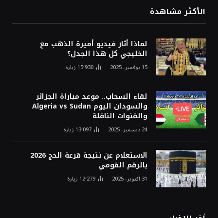
الأكثر مشاهدة
لماذا أثار فيديو أميرة الذهب مع
الخليجي كل هذا الجدل؟
15 نوفمبر، 2025
15٬930
زيارة
لقاء السحاب.. موعد مباراة الجزائر
والسودان اليوم Algeria vs Sudan
والقنوات الناقلة
24 ديسمبر، 2025
13٬097
زيارة
الاستعلام عن نتيجة قرعة الحج 2026
بالرقم القومي
31 أكتوبر، 2025
12٬279
زيارة