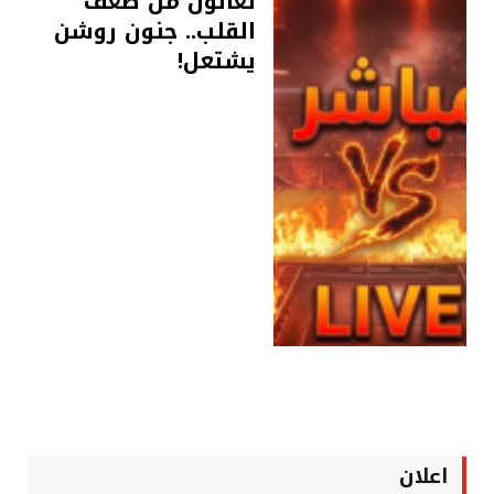
تعانون من ضعف
القلب.. جنون روشن
يشتعل!
اعلان