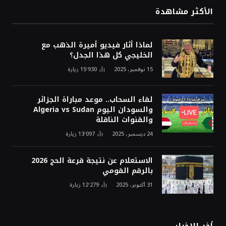
الأكثر مشاهدة
لماذا أثار فيديو أميرة الذهب مع
الخليجي كل هذا الجدل؟
15 نوفمبر، 2025
15٬930
زيارة
لقاء السحاب.. موعد مباراة الجزائر
والسودان اليوم Algeria vs Sudan
والقنوات الناقلة
24 ديسمبر، 2025
13٬097
زيارة
الاستعلام عن نتيجة قرعة الحج 2026
بالرقم القومي
31 أكتوبر، 2025
12٬279
زيارة
أخر الاخبار