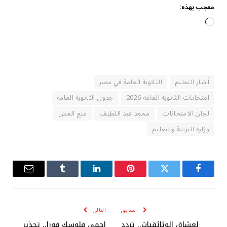
معجب بهذه:
جاري
التحميل…
أخبار التعليم
الثانوية العامة في مصر
امتحانات الثانوية العامة 2026
جدول الثانوية العامة
لجان الامتحانات
محمد عبد اللطيف
منع الغش
وزارة التربية والتعليم
فيسبوك
تويتر
بينتيريست
لينكدإن
Tumblr
البريد
الإلكترو
السابق
التالي
لعشاق الوثائقيات.. تردد
احمي فلوسك فورا.. تحذير