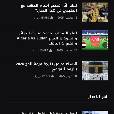
لماذا أثار فيديو أميرة الذهب مع
الخليجي كل هذا الجدل؟
15 نوفمبر، 2025
15٬930
زيارة
لقاء السحاب.. موعد مباراة الجزائر
والسودان اليوم Algeria vs Sudan
والقنوات الناقلة
24 ديسمبر، 2025
13٬097
زيارة
الاستعلام عن نتيجة قرعة الحج 2026
بالرقم القومي
31 أكتوبر، 2025
12٬279
زيارة
أخر الاخبار
الحق بسرعة قبل القفل.. تنسيق