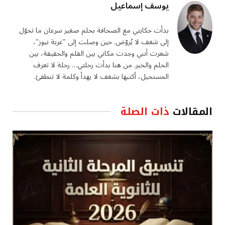
يوسف إسماعيل
بدأت حكايتي مع الصحافة بحلم صغير سرعان ما تحوّل
إلى شغف لا يُروّض. حين وصلت إلى "غربة نيوز"،
شعرت أنني وجدت مكاني بين القلم والحقيقة، بين
الحلم والخبر. من هنا بدأت رحلتي… رحلة لا تعرف
المستحيل، أكتبها بشغف لا يهدأ وكلمة لا تنطفئ.
المقالات
ذات الصلة