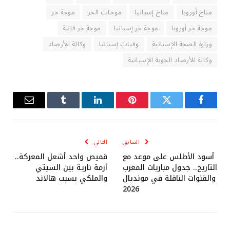
مناخ أوروبا
مناخ إسبانيا
موجات الحر
موجة حر
موجة حر أوروبا
موجة حر إسبانيا
موجة حر قاتلة
وزارة الصحة الإسبانية
وفيات إسبانيا
وكالة الأرصاد
وكالة الأرصاد الجوية الإسبانية
فيسبوك
تويتر
بينتيريست
لينكدإن
Tumblr
البريد
الإلكترو
السابق
التالي
أسود الأطلس على موعد مع
قميص واحد أشعل المعركة..
التاريخ.. جدول مباريات المغرب
أزمة نارية بين السيتي
والقنوات الناقلة في مونديال
والملكي بسبب هالاند
2026