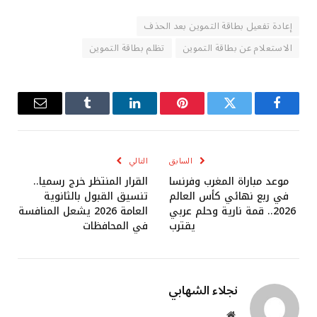
إعادة تفعيل بطاقة التموين بعد الحذف
الاستعلام عن بطاقة التموين
تظلم بطاقة التموين
فيسبوك
تويتر
بينتيريست
لينكدإن
Tumblr
البريد
الإلكترو
السابق
التالي
موعد مباراة المغرب وفرنسا
القرار المنتظر خرج رسميا..
في ربع نهائي كأس العالم
تنسيق القبول بالثانوية
2026.. قمة نارية وحلم عربي
العامة 2026 يشعل المنافسة
يقترب
في المحافظات
نجلاء الشهابي
موقع