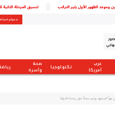
د الظهور الأول يثير الترقب
تنسيق المرحلة الثانية للثانوية العامة 2026.. الكليات المتوقعة
ندعوكم لمشاهد
صور
شهابي
عرب
صحة
تكنولوجيا
رياضة
أمريكا
وأسرة
 يهزّ المشهد ويثير جدلاً حول وحدة الدولة