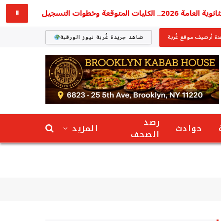
 وخطوات التسجيل
يا فرحة الطلاب.. 
⏸
ة أرشيف موقع غُربة
شاهد جريدة غُربة نيوز الورقية
رصد
حوادث
المزيد
الصحف