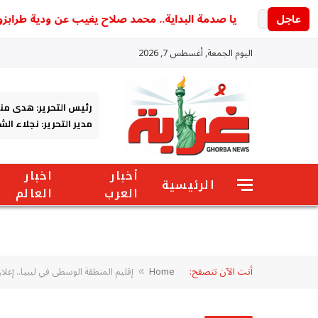
عاجل
يا صدمة البداية.. محمد صلاح يغيب عن ودية طرابزون وموع
اليوم الجمعة, أغسطس 7, 2026
رئيس التحرير: هدى من
مدير التحرير: نجلاء ال
أخبار
اخبار
الرئيسية
العرب
العالم
أنت الآن تتصفح:
Home
إقليم المنطقة الوسطى في ليبيا.. إعلان
»