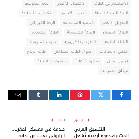
الاستثمار في الطاقة
الاقتصاد الأخضر
البحر المتوسط
البنية التحتية للطاقة
التحول الأخضر
التكنولوجيا النظيفة
التمويل الأخضر
التنمية المستدامة
الربط الكهربائي
الطاقة الخضراء
الطاقة الشمسية
الطاقة المتجددة
الطاقة النظيفة
المفوضية الأوروبية
جنوب المتوسط
خفض الانبعاثات
سوق الطاقة المتكامل
طاقة الرياح
فرص العمل
مبادرة T-MED
مشروعات الطاقة
ميثاق المتوسط
فيسبوك
تويتر
بينتيريست
لينكدإن
Tumblr
البريد
الإلكترو
السابق
التالي
التنسيق العربي
صدمة في معسكر المغرب..
المشترك.دعوة أردنية تُشعل
الزلزولي يغيب عن بداية