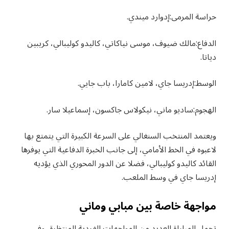
حراسة المرمى:إدوارد ميندي.
الدفاع:مالك ضيوف، موسى نياكاتي، كاليدو كوليبالي، كريبين
دياتا.
الوسط:إدريسا جاي، لامين كامارا، باب جايي.
الهجوم:ساديو ماني، نيكولاس جاكسون، إسماعيلا سار.
ويعتمد المنتخب السنغالي على السرعة الكبيرة التي يتمتع بها
لاعبوه في الخط الأمامي، إلى جانب الخبرة الدفاعية التي يوفرها
القائد كاليدو كوليبالي، فضلا عن الدور المحوري الذي يؤديه
إدريسا جاي في وسط الملعب.
مواجهة خاصة بين مبابي وماني
تحمل المباراة العديد من المواجهات الفردية المنتظرة، وفي