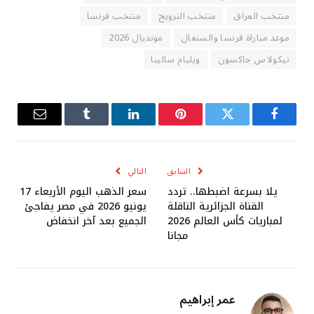
منتخب العراق
منتخب النرويج
منتخب فرنسا
موعد مباراة فرنسا والسنغال
مونديال 2026
نيكولاس جاكسون
ويليام ساليبا
فيسبوك
تويتر
بينتيريست
لينكدإن
Tumblr
البريد
الإلكترو
السابق
التالي
يلا بسرعة اضبطها.. تردد
سعر الذهب اليوم الأربعاء 17
القناة الجزائرية الناقلة
يونيو 2026 في مصر يفاجئ
لمباريات كأس العالم 2026
الجميع بعد آخر انخفاض
مجانا
عمر إبراهيم