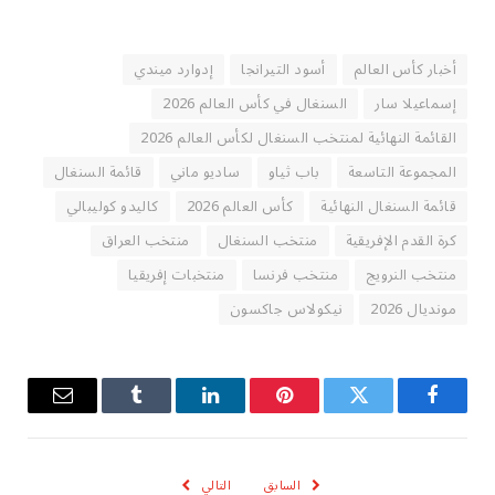
أخبار كأس العالم
أسود التيرانجا
إدوارد ميندي
إسماعيلا سار
السنغال في كأس العالم 2026
القائمة النهائية لمنتخب السنغال لكأس العالم 2026
المجموعة التاسعة
باب ثياو
ساديو ماني
قائمة السنغال
قائمة السنغال النهائية
كأس العالم 2026
كاليدو كوليبالي
كرة القدم الإفريقية
منتخب السنغال
منتخب العراق
منتخب النرويج
منتخب فرنسا
منتخبات إفريقيا
مونديال 2026
نيكولاس جاكسون
فيسبوك
تويتر
بينتيريست
لينكدإن
Tumblr
البريد
الإلكترو
السابق
التالي