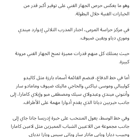
وهو ما يعكس حرص الجهاز الفني على توفير أكبر قدر من
الخيارات الفنية خلال البطولة.
في مركز حراسة المرمى، اختار المدرب الثلاثي إدوارد ميندي
وموري دياو ويفين ضيوف.
حيث يمتلك كل منهم قدرات مميزة تمنح الجهاز الفني مرونة
كبيرة.
أما في خط الدفاع، فتضم القائمة أسماء بارزة مثل كاليدو
كوليبالي وموسى نياكتي والحاجي ماليك ضيوف ومامادو سار
وأنتوني ميندي وعبدولاي سيك ومصطفى مبو وإيلاي كامارا، إلى
جانب خيربين دياتا الذي يقدم أدوارا مهمة على الأطراف.
وفي خط الوسط، يعول المنتخب على خبرة إدريسا جانا جاي إلى
جانب مجموعة من اللاعبين الشباب المميزين مثل لامين كامارا
وحبيب ديارا وبابي ماتار سار وباثي سيس وبارا ندياي.