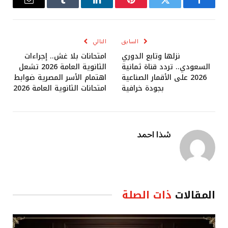
فيسبوك
تويتر
بينتيريست
لينكدإن
Tumblr
البريد
الإلكترو
السابق
التالي
نزلها وتابع الدوري
امتحانات بلا غش.. إجراءات
السعودي.. تردد قناة ثمانية
الثانوية العامة 2026 تشعل
2026 على الأقمار الصناعية
اهتمام الأسر المصرية ضوابط
بجودة خرافية
امتحانات الثانوية العامة 2026
شذا احمد
المقالات
ذات الصلة