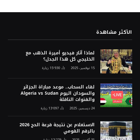
الأكثر مشاهدة
لماذا أثار فيديو أميرة الذهب مع
الخليجي كل هذا الجدل؟
15 نوفمبر، 2025
15٬930
زيارة
لقاء السحاب.. موعد مباراة الجزائر
والسودان اليوم Algeria vs Sudan
والقنوات الناقلة
24 ديسمبر، 2025
13٬097
زيارة
الاستعلام عن نتيجة قرعة الحج 2026
بالرقم القومي
31 أكتوبر، 2025
12٬279
زيارة