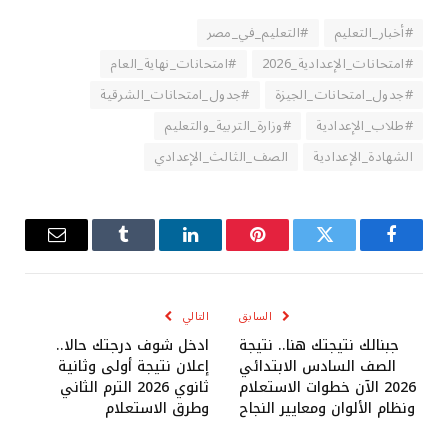
#أخبار_التعليم
#التعليم_في_مصر
#امتحانات_الإعدادية_2026
#امتحانات_نهاية_العام
#جدول_امتحانات_الجيزة
#جدول_امتحانات_الشرقية
#طلاب_الإعدادية
#وزارة_التربية_والتعليم
الشهادة_الإعدادية
الصف_الثالث_الإعدادي
فيسبوك
تويتر
بينتيريست
لينكدإن
Tumblr
البريد
الإلكترو
السابق
التالي
جبنالك نتيجتك هنا.. نتيجة
ادخل شوف درجتك حالا..
الصف السادس الابتدائي
إعلان نتيجة أولى وثانية
2026 الآن خطوات الاستعلام
ثانوي 2026 الترم الثاني
ونظام الألوان ومعايير النجاح
وطرق الاستعلام