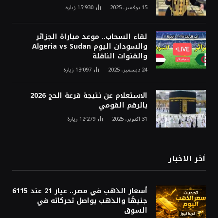
15 نوفمبر، 2025
15٬930
زيارة
لقاء السحاب.. موعد مباراة الجزائر
والسودان اليوم Algeria vs Sudan
والقنوات الناقلة
24 ديسمبر، 2025
13٬097
زيارة
الاستعلام عن نتيجة قرعة الحج 2026
بالرقم القومي
31 أكتوبر، 2025
12٬279
زيارة
أخر الاخبار
أسعار الذهب في مصر.. عيار 21 عند 6115
جنيهًا والذهب يواصل تحركاته في
السوق