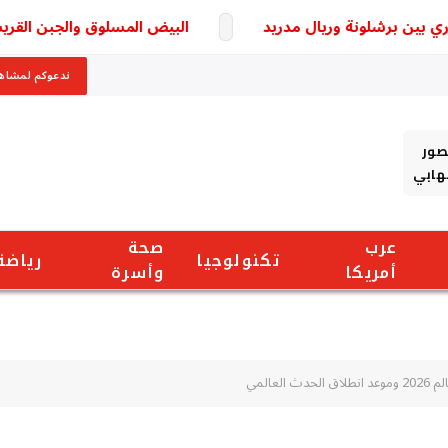
ين برشلونة وريال مدريد
البيض المسلوق والجبن القريش.. مف
ندعوكم لمشاهد
صور
شهابي
عرب
صحة
تكنولوجيا
رياضة
أمريكا
وأسرة
لعالمي