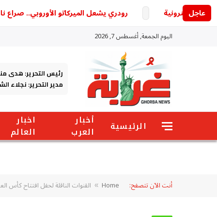
عاجل
رودري يشعل الميركاتو الأوروبي.. صراع ناري ب
اليوم الجمعة, أغسطس 7, 2026
رئيس التحرير: هدى من
مدير التحرير: نجلاء ال
أخبار
اخبار
الرئيسية
العرب
العالم
أنت الآن تتصفح:
Home
القنوات الناقلة لحفل افتتاح كأس العالم 2026 وموعد انطلاق الحدث ا
»