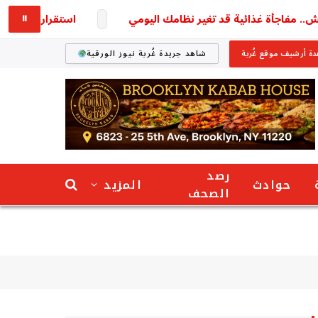
اجأة غذائية قد تغير نظامك اليومي
استقرار أسعار الأسمنت اليوم الخميس 6 أغسطس 6
⏸
ة أرشيف موقع غُربة
شاهد جريدة غُربة نيوز الورقية
رصد
حوادث
المزيد
الصحف