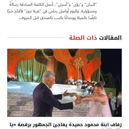
"البيان" و"رؤى" و"أسرتي"، أحمل الكلمة الصادقة رسالةً
ومسؤولية. واليوم أواصل رحلتي في "غربة نيوز" لأقدّم خبرًا
نابضًا بالحياة ووجدانًا يكتب بالصدق قبل الحروف.
المقالات
ذات الصلة
زفاف ابنة محمود حميدة يفاجئ الجمهور برقصة «يا