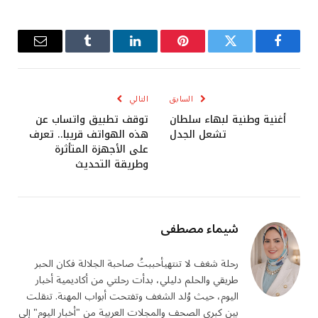
فيسبوك
تويتر
بينتيريست
لينكدإن
Tumblr
البريد
الإلكترو
السابق
التالي
أغنية وطنية لبهاء سلطان
توقف تطبيق واتساب عن
تشعل الجدل
هذه الهواتف قريبا.. تعرف
على الأجهزة المتأثرة
وطريقة التحديث
شيماء مصطفى
رحلة شغف لا تنتهيأحببتُ صاحبة الجلالة فكان الحبر
طريقي والحلم دليلي، بدأت رحلتي من أكاديمية أخبار
اليوم، حيث وُلد الشغف وتفتحت أبواب المهنة. تنقلت
بين كبرى الصحف والمجلات العربية من "أخبار اليوم" إلى