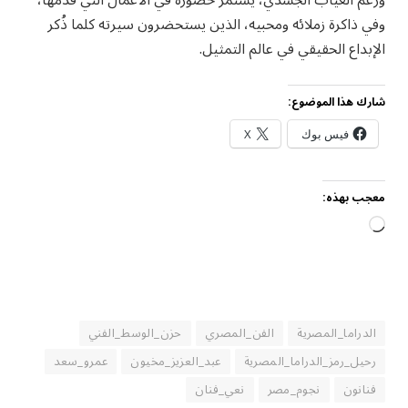
ورغم الغياب الجسدي، يستمر حضوره في الأعمال التي قدمها،
وفي ذاكرة زملائه ومحبيه، الذين يستحضرون سيرته كلما ذُكر
الإبداع الحقيقي في عالم التمثيل.
شارك هذا الموضوع:
فيس بوك
X
معجب بهذه:
جاري
التحميل…
الدراما_المصرية
الفن_المصري
حزن_الوسط_الفني
رحيل_رمز_الدراما_المصرية
عبد_العزيز_مخيون
عمرو_سعد
فنانون
نجوم_مصر
نعي_فنان