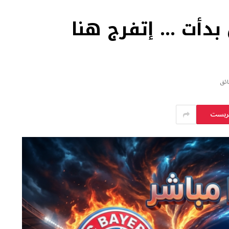
 بدأت … إتفرج هنا
يريست