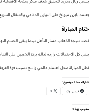
يسعى ريال مدريد لتحقيق هدف مبكر يمنحه الافضلية قبل ل
يعتمد بايرن ميونخ على التوازن الدفاعي والانتقال السر
ختام المباراة
تحدد نتيجة الذهاب مسار التأهل بينما يبقى الحسم النها
يبقى كل الاحتمالات واردة لذلك يركز اللاعبون على التف
تظل المباراة محل اهتمام عالمي واسع بسبب قوة الفريقين ا
شارك هذا الموضوع:
فيس بوك
X
معجب بهذه: