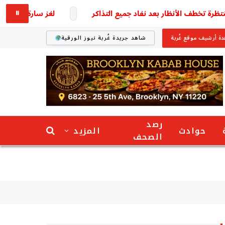
طف الأنظار بعد نفاد جميع التذاكر
لغز سارة خليفة وكهربا ي
⏸
ة أرشيف موقع غُربة
شاهد جريدة غُربة نيوز الورقية
رصد
حوادث
المزيد
الصحف