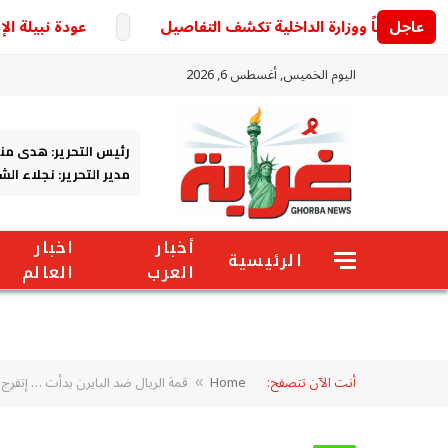
عاجل
عودة نبيلة الإذاعية
اليوم الخميس, أغسطس 6, 2026
رئيس التحرير: هدى من
مدير التحرير: نجلاء ال
أخبار
اخبار
الرئيسية
العرب
العالم
أنت الآن تتصفح:
Home
قمة الريال ضد البايرن بدأت … إتفرج هن
»