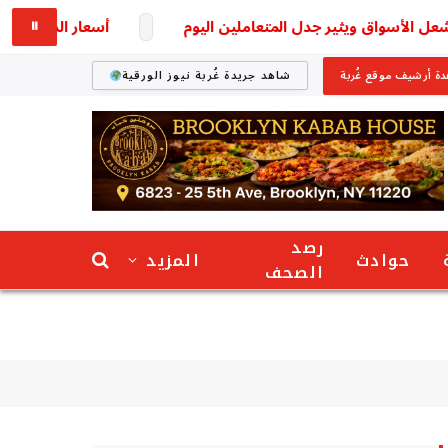
أسواق ويثير جدل المتعاملين اليوم
أسعار الذهب في السعودية اليوم.. 
⏸
ة أرشيف موقع غُربة
شاهد جريدة غُربة نيوز الورقية
رصد
حوادث
المزيد
الصحف