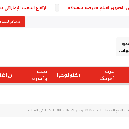
هور لفيلم «فرصة سعيدة»
ارتفاع الذهب الإماراتي يشعل ال
ندعوكم لمشاهد
صور
شهابي
عرب
صحة
تكنولوجيا
رياضة
أمريكا
وأسرة
 21 والسبائك الذهبية في الصاغة