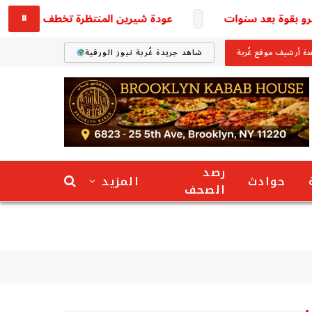
وة بعد سنوات
عودة شيرين المنتظرة تخطف الأنظار بعد نفاد ج
⏸
ة أرشيف موقع غُربة
شاهد جريدة غُربة نيوز الورقية
رصد
حوادث
المزيد
الصحف