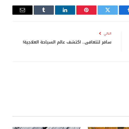
يسبوك
تويتر
بينتيريست
لينكدإن
Tumblr
البريد
الإلكتروني
التالي
سافر لتتعافى.. اكتشف عالم السياحة العلاجية!