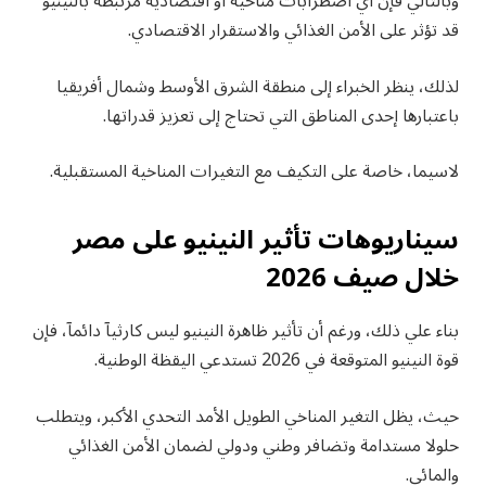
وبالتالي فإن أي اضطرابات مناخية أو اقتصادية مرتبطة بالنينيو
قد تؤثر على الأمن الغذائي والاستقرار الاقتصادي.
لذلك، ينظر الخبراء إلى منطقة الشرق الأوسط وشمال أفريقيا
باعتبارها إحدى المناطق التي تحتاج إلى تعزيز قدراتها.
لاسيما، خاصة على التكيف مع التغيرات المناخية المستقبلية.
سيناريوهات تأثير النينيو على مصر
خلال صيف 2026
بناء علي ذلك، ورغم أن تأثير ظاهرة النينيو ليس كارثيآ دائمآ، فإن
قوة النينيو المتوقعة في 2026 تستدعي اليقظة الوطنية.
حيث، يظل التغير المناخي الطويل الأمد التحدي الأكبر، ويتطلب
حلولا مستدامة وتضافر وطني ودولي لضمان الأمن الغذائي
والمائي.