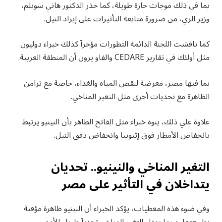
بما في ذلك موجات حارة طويلة، كما حذر الدكتور هاني سويلم،
وزير الري، من ضرورة متابعة التأثيرات على إيراد النيل.
كما ناقشت اللجنة الدائمة التطورات مؤخرآ كذلك خبراء دوليون
مثل أولئك في تقارير CEDARE والفاو يرون أن المنطقة العربية.
بما فيها مصر، معرضة لنقص المياه والغذاء، خاصة مع تزامن
الظاهرة مع تحديات أخرى مثل التغير المناخي.
علاوة علي ذلك، ينوه خبراء مثل الفاتح الطاهر بأن النينيو يرتبط
بانخفاض الأمطار فوق إثيوبيا وانخفاض دفق النيل.
التغير المناخي والنينيو.. تحديان
يتداخلان في التأثير على مصر
وفي ضوء هذه المعطيات، يؤكد الخبراء أن النينيو ظاهرة مؤقتة
بطبيعتها، بينما يمثل التغير المناخي تحديآ طويل الأمد.