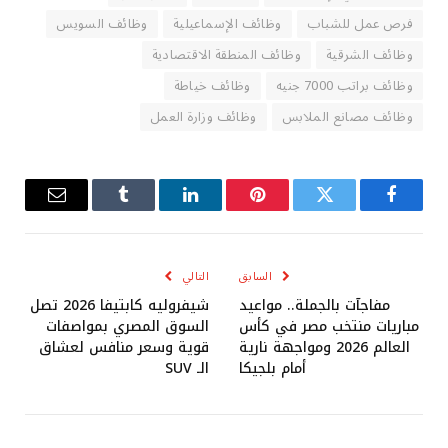
فرص عمل للشباب
وظائف الإسماعيلية
وظائف السويس
وظائف الشرقية
وظائف المنطقة الاقتصادية
وظائف براتب 7000 جنيه
وظائف خياطة
وظائف مصانع الملابس
وظائف وزارة العمل
فيسبوك
تويتر
بينتيريست
لينكدإن
Tumblr
البريد
الإلكترو
السابق
التالي
مفاجآت بالجملة.. مواعيد
شيفروليه كابتيفا 2026 تصل
مباريات منتخب مصر في كأس
السوق المصري بمواصفات
العالم 2026 ومواجهة نارية
قوية وسعر منافس لعشاق
أمام بلجيكا
الـ SUV