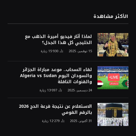
الأكثر مشاهدة
لماذا أثار فيديو أميرة الذهب مع
الخليجي كل هذا الجدل؟
15 نوفمبر، 2025
15٬930
زيارة
لقاء السحاب.. موعد مباراة الجزائر
والسودان اليوم Algeria vs Sudan
والقنوات الناقلة
24 ديسمبر، 2025
13٬097
زيارة
الاستعلام عن نتيجة قرعة الحج 2026
بالرقم القومي
31 أكتوبر، 2025
12٬279
زيارة