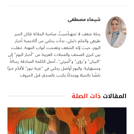
شيماء مصطفى
رحلة شغف لا تنتهيأحببتُ صاحبة الجلالة فكان الحبر
طريقي والحلم دليلي، بدأت رحلتي من أكاديمية أخبار
اليوم، حيث وُلد الشغف وتفتحت أبواب المهنة. تنقلت
بين كبرى الصحف والمجلات العربية من "أخبار اليوم" إلى
"البيان" و"رؤى" و"أسرتي"، أحمل الكلمة الصادقة رسالةً
ومسؤولية. واليوم أواصل رحلتي في "غربة نيوز" لأقدّم خبرًا
نابضًا بالحياة ووجدانًا يكتب بالصدق قبل الحروف.
المقالات
ذات الصلة