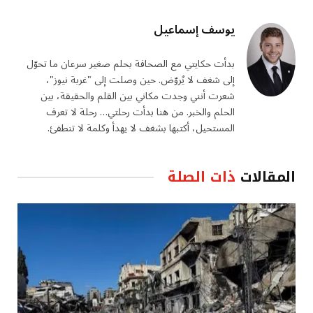
يوسف إسماعيل
بدأت حكايتي مع الصحافة بحلم صغير سرعان ما تحوّل
إلى شغف لا يُروّض. حين وصلت إلى "غربة نيوز"،
شعرت أنني وجدت مكاني بين القلم والحقيقة، بين
الحلم والخبر. من هنا بدأت رحلتي… رحلة لا تعرف
المستحيل، أكتبها بشغف لا يهدأ وكلمة لا تنطفئ.
المقالات
ذات الصلة