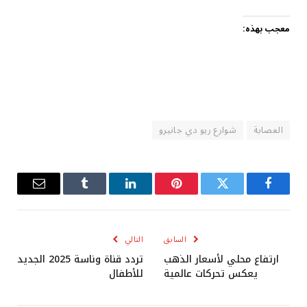
معجب بهذه:
العصابة
شوارع ريو دي جانيرو
فيسبوك
تويتر
بينتيريست
لينكدإن
Tumblr
البريد
الإلكترو
السابق
التالي
ارتفاع محلي لأسعار الذهب
تردد قناة وناسة 2025 الجديد
يعكس تحركات عالمية
للأطفال