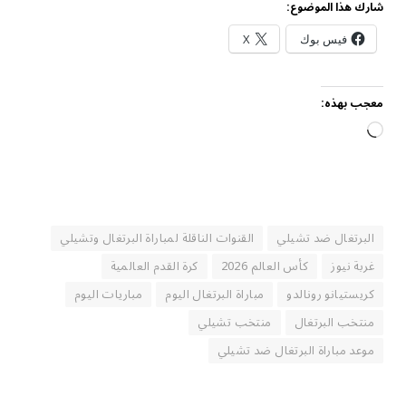
شارك هذا الموضوع:
فيس بوك
X
معجب بهذه:
جاري
التحميل…
البرتغال ضد تشيلي
القنوات الناقلة لمباراة البرتغال وتشيلي
غربة نيوز
كأس العالم 2026
كرة القدم العالمية
كريستيانو رونالدو
مباراة البرتغال اليوم
مباريات اليوم
منتخب البرتغال
منتخب تشيلي
موعد مباراة البرتغال ضد تشيلي