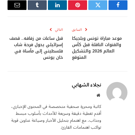
فيسبوك
تويتر
بينتيريست
لينكدإن
Tumblr
البريد
الإلكترو
السابق
التالي
موعد مباراة تونس وبلجيكا
قبل ساعات من زفافه.. قصف
والقنوات الناقلة قبل كأس
إسرائيلي يحول فرحة شاب
العالم 2026 والتشكيل
فلسطيني إلى مأساة في
المتوقع
خان يونس
نجلاء الشهابي
موقع
الويب
كاتبة ومحررة صحفية متخصصة في المحتوى الإخباري،
أقدم تغطية دقيقة وسريعة للأحداث بأسلوب مبسط
وجذاب، مع اهتمام بتحليل الأخبار وصياغة عناوين قوية
تواكب اهتمامات القارئ.