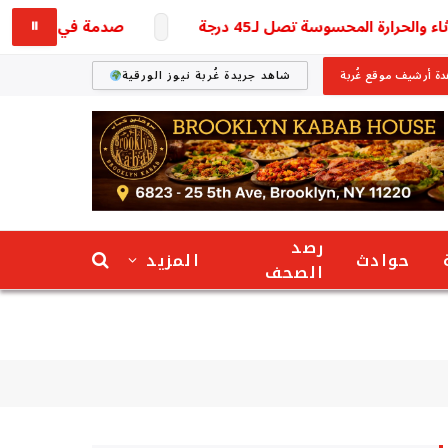
ة المحسوسة تصل لـ45 درجة
صدمة في أسعار الفراخ.. أسعار الدواجن الي
⏸
ة أرشيف موقع غُربة
شاهد جريدة غُربة نيوز الورقية
رصد
حوادث
المزيد
الصحف