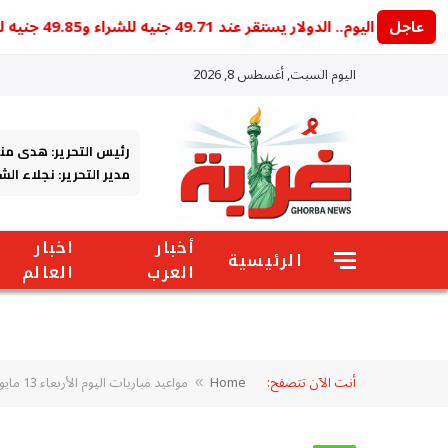
عاجل
لدولار يستقر عند 49.71 جنيه للشراء و49.85 جنيه للبيع
اليوم السبت, أغسطس 8, 2026
رئيس التحرير: هدى من
مدير التحرير: نجلاء ال
أخبار
اخبار
الرئيسية
العرب
العالم
أنت الآن تتصفح:
Home
مواعيد مباريات اليوم الأربعاء 13 مايو تشعل الملاعب.. السيتي يصطدم بكريستال بالاس وإنتر يخوض نهائي الحسم
»