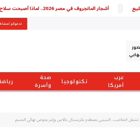
أشجار المانجروف في مصر 2026.. لماذا أصبحت سلاح الدولة وخط الدفاع الأول لحماية سواحل البحر الأحمر من التغيرات المناخية؟
ندعوكم لمشاهد
صور
شهابي
عرب
صحة
تكنولوجيا
رياضة
أمريكا
وأسرة