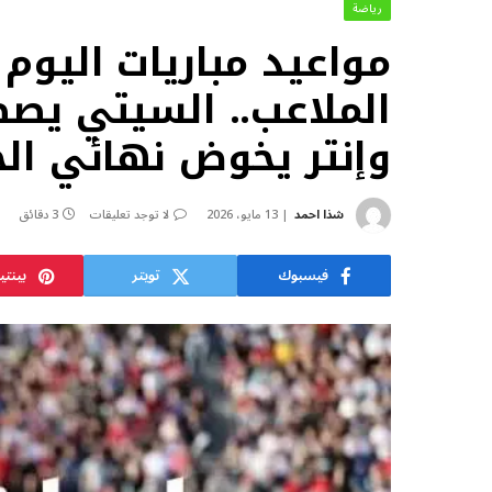
رياضة
الملاعب.. السيتي يص
وإنتر يخوض نهائي ال
شذا احمد
13 مايو، 2026
لا توجد تعليقات
3 دقائق
فيسبوك
تويتر
بينت