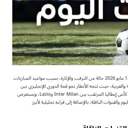
مواعيد مباريات اليوم، تعيش جماهير كرة القدم الأربعاء 13 مايو 2026 حالة من الترقب والإثارة، بسبب مواعيد المباريات
والعربية، حيث تتجه الأنظار نحو قمة الدوري الإنجليزي بين
Manchester City وCrystal Palace، إلى جانب نهائي كأس إيطاليا المرتقب بين Inter Milan وLazio، ويستعرض
م والقنوات الناقلة، بالإضافة إلى قراءة تحليلية لأبرز