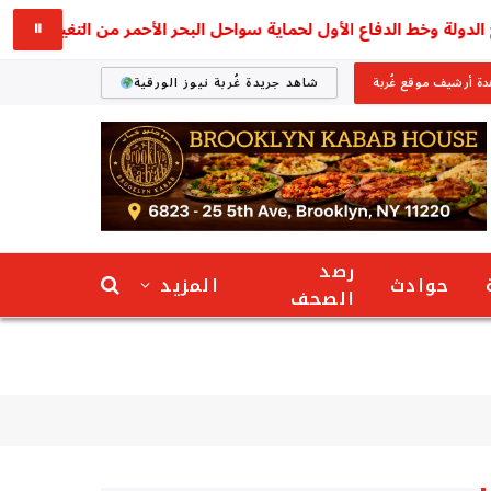
⏸
ة أرشيف موقع غُربة
شاهد جريدة غُربة نيوز الورقية
رصد
حوادث
المزيد
الصحف