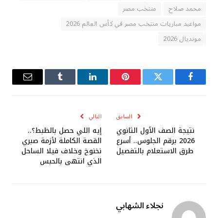
محمد صلاح
منتخب مصر
مواعيد مباريات منتخب مصر في كأس العالم 2026
مونديال 2026
فيسبوك
تويتر
بينتيريست
لينكدإن
Tumblr
البريد
الإلكترو
السابق
التالي
نتيجة الصف الأول الثانوي
إيه اللي حصل بالظبط؟..
2026 برقم الجلوس.. أسرع
القصة الكاملة لأزمة صبري
طرق الاستعلام بالتفصيل
نخنوخ وخلاف فيلا الساحل
الذي انتهى بالحبس
نجلاء الشهابي