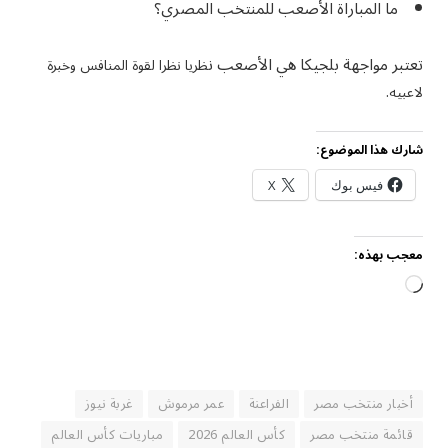
ما المباراة الأصعب للمنتخب المصري؟
تعتبر مواجهة بلجيكا هي الأصعب ن
ظريا نظرا لقوة المنافس وخبرة
لاعبيه.
شارك هذا الموضوع:
فيس بوك
X
معجب بهذه:
جاري
التحميل…
أخبار منتخب مصر
الفراعنة
عمر مرموش
غربة نيوز
قائمة منتخب مصر
كأس العالم 2026
مباريات كأس العالم