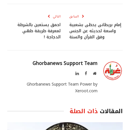
الإلكترو
السابق
التالي
إمام بريطانى يحظى بشعبية
احمق يستعين بالشرطة
واسعة لحديثه عن الجنس
لمعرفة طريقة طهي
وفق القرآن والسنة
الدجاجة !
Ghorbanews Support Team
موقع
فيسبوك
لينكدإن
الويب
Ghorbanews Support Team Power by
Xeroot.com
المقالات
ذات الصلة