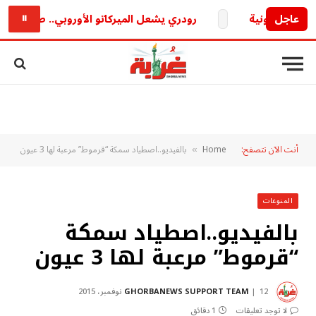
عاجل
رودري يشعل الميركاتو الأوروبي.. صراع ناري بي
⏸
أنت الآن تتصفح:
Home
بالفيديو..اصطياد سمكة “قرموط” مرعبة لها 3 عيون
»
المنوعات
بالفيديو..اصطياد سمكة
“قرموط” مرعبة لها 3 عيون
12 نوفمبر، 2015
GHORBANEWS SUPPORT TEAM
لا توجد تعليقات
1 دقائق