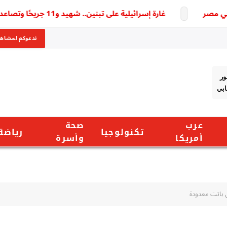
غارة إسرائيلية على تبنين.. شهيد و11 جريحًا وتصاعد التوتر جنوب لبنان
ندعوكم لمشاهد
ور
ابي
عرب
صحة
تكنولوجيا
رياضة
أمريكا
وأسرة
عش باتت معدودة