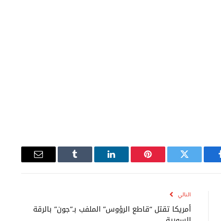
يسبوك
تويتر
بينتيريست
لينكدإن
Tumblr
البريد
الإلكتروني
التالي
أمريكا تقتل “قاطع الرؤوس” الملفب بـ”جون” بالرقة
السورية