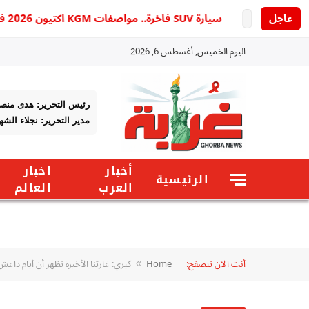
عاجل
سيارة SUV فاخرة.. مواصفات KGM اكتيون 2026 في مصر
اليوم الخميس, أغسطس 6, 2026
رئيس التحرير: هدى منص
مدير التحرير: نجلاء الشه
أخبار
اخبار
الرئيسية
العرب
العالم
أنت الآن تتصفح:
Home
كيري: غارتنا الأخيرة تظهر أن أيام دا
»