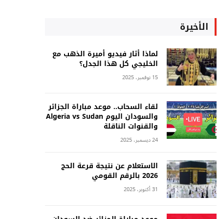
الأخيرة
لماذا أثار فيديو أميرة الذهب مع
الخليجي كل هذا الجدل؟
15 نوفمبر، 2025
لقاء السحاب.. موعد مباراة الجزائر
والسودان اليوم Algeria vs Sudan
والقنوات الناقلة
24 ديسمبر، 2025
الاستعلام عن نتيجة قرعة الحج
2026 بالرقم القومي
31 أكتوبر، 2025