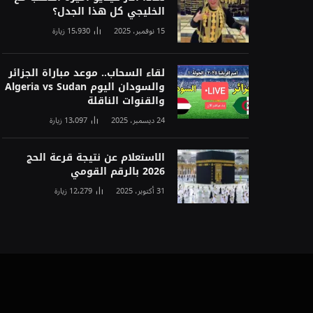
الخليجي كل هذا الجدل؟
15 نوفمبر، 2025
15٬930
زيارة
لقاء السحاب.. موعد مباراة الجزائر
والسودان اليوم Algeria vs Sudan
والقنوات الناقلة
24 ديسمبر، 2025
13٬097
زيارة
الاستعلام عن نتيجة قرعة الحج
2026 بالرقم القومي
31 أكتوبر، 2025
12٬279
زيارة