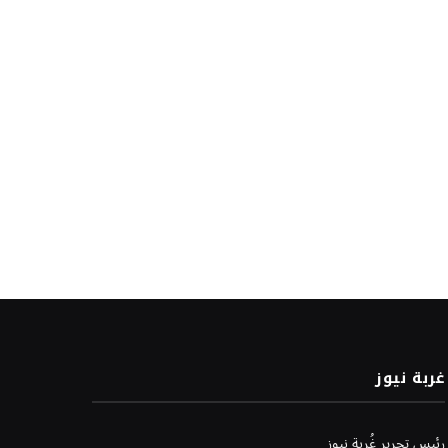
غربة نيوز
رئيس تحرير غُربة نيوز