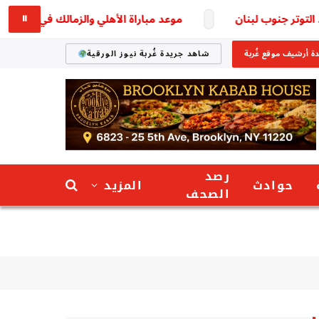
موعد مباراة الأهلي والزمالك في الدوري المصري 2026 رسميا.. القمة المنتظرة تق
⏸
ة أرشيف موقع غُربة
شاهد جريدة غُربة نيوز الورقية
رصد
حوادث
المزيد
الصحف