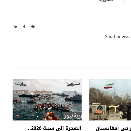
موقع
فيسبوك
لينكدإن
الويب
Ghorbanews 
ز في أفغانستان
الهجرة إلى سبتة 2026..