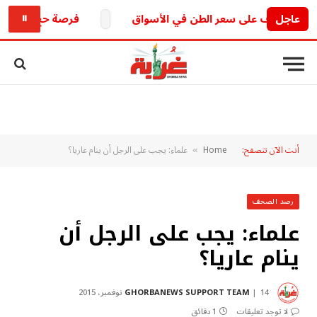
عاجل
فرصة حج 2027 تبدأ رسمياً ووزارة الداخلية تكشف التفاصيل
⏸
أنت الآن تتصفح:
Home
علماء: يجب على الرجل أن ينام عاريا؟
»
رصد الصحف
علماء: يجب على الرجل أن
ينام عاريا؟
14 نوفمبر، 2015
GHORBANEWS SUPPORT TEAM
لا توجد تعليقات
1 دقائق