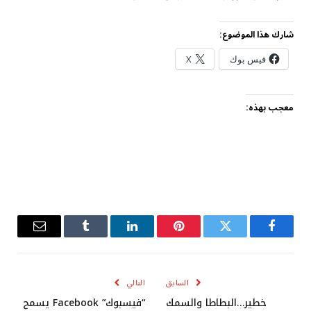
شارك هذا الموضوع:
فيس بوك
X
معجب بهذه:
فيسبوك
تويتر
بينتيريست
لينكدإن
Tumblr
البريد
الإلكترو
السابق
التالي
خطير…البطاطا والسمك
“فيسبوك” Facebook يسمح