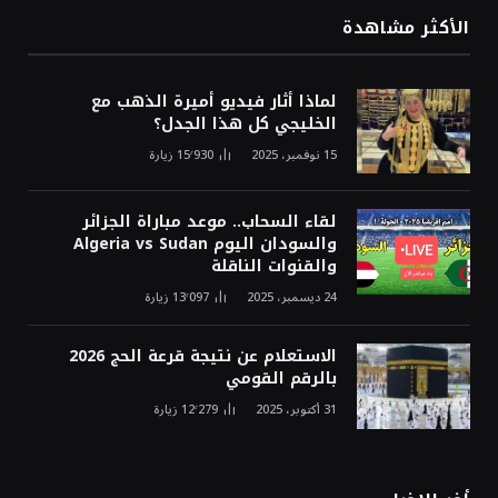
الأكثر مشاهدة
لماذا أثار فيديو أميرة الذهب مع
الخليجي كل هذا الجدل؟
15 نوفمبر، 2025
15٬930
زيارة
لقاء السحاب.. موعد مباراة الجزائر
والسودان اليوم Algeria vs Sudan
والقنوات الناقلة
24 ديسمبر، 2025
13٬097
زيارة
الاستعلام عن نتيجة قرعة الحج 2026
بالرقم القومي
31 أكتوبر، 2025
12٬279
زيارة