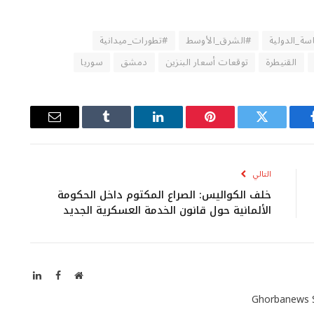
سة_الدولية
#الشرق_الأوسط
#تطورات_ميدانية
القنيطرة
توقعات أسعار البنزين
دمشق
سوريا
يسبوك
تويتر
بينتيريست
لينكدإن
Tumblr
البريد
الإلكتروني
التالي
خلف الكواليس: الصراع المكتوم داخل الحكومة
الألمانية حول قانون الخدمة العسكرية الجديد
موقع
فيسبوك
لينكدإن
الويب
Ghorbanews 