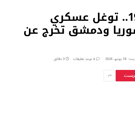
بعد اختراق اتفاق 1974.. توغل عسكري
وريا ودمشق تخرج عن
ديث:
18 يونيو، 2026
لا توجد تعليقات
3 دقائق
يريست