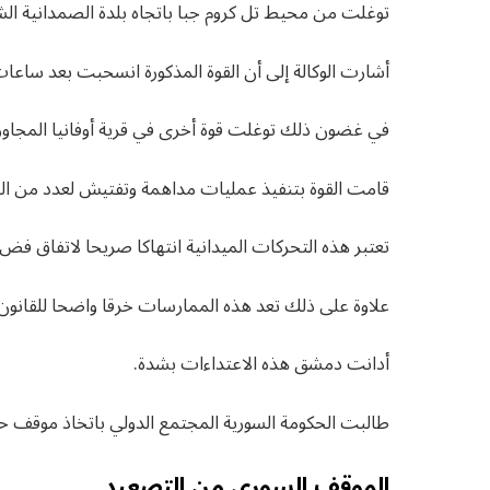
توغلت من محيط تل كروم جبا باتجاه بلدة الصمدانية الش
أشارت الوكالة إلى أن القوة المذكورة انسحبت بعد ساعات 
في غضون ذلك توغلت قوة أخرى في قرية أوفانيا المجاورة
قامت القوة بتنفيذ عمليات مداهمة وتفتيش لعدد من ا
تعتبر هذه التحركات الميدانية انتهاكا صريحا لاتفاق فض الا
علاوة على ذلك تعد هذه الممارسات خرقا واضحا للقانون ا
أدانت دمشق هذه الاعتداءات بشدة.
طالبت الحكومة السورية المجتمع الدولي باتخاذ موقف حاز
الموقف السوري من التصعيد