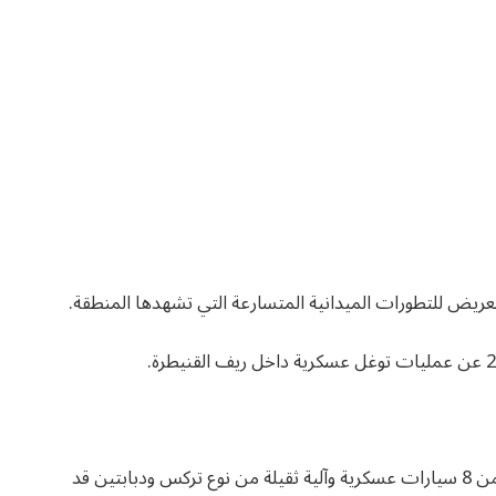
عريض للتطورات الميدانية المتسارعة التي تشهدها المنطقة.
ذكرت وكالة الأنباء السورية سانا أن قوة إسرائيلية تتكون من 8 سيارات عسكرية وآلية ثقيلة من نوع تركس ودبابتين قد