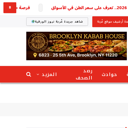
فرصة حج 2027 تبدأ رسمياً ووزارة الداخلية تكشف التفاصيل
⏸
ة أرشيف موقع غُربة
شاهد جريدة غُربة نيوز الورقية
رصد
حوادث
المزيد
الصحف