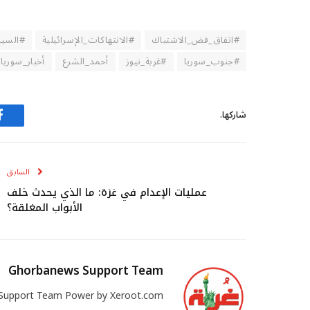
#اتفاق_فض_الاشتباك
#الانتهاكات_الإسرائيلية
#السيا
#جنوب_سوريا
#غربة_نيوز
أحمد_الشرع
أخبار_سوريا
شاركها.
ف
السابق
عمليات الإعدام في غزة: ما الذي يحدث خلف
الأبواب المغلقة؟
Ghorbanews Support Team
Support Team Power by Xeroot.com