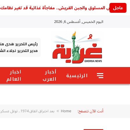
عاجل
البيض المسلوق والجبن القريش.. مفاجأة غذائية قد تغير نظامك اليوم
اليوم الخميس, أغسطس 6, 2026
رئيس التحرير: هدى من
مدير التحرير: نجلاء ال
أخبار
اخبار
الرئيسية
العرب
العالم
أنت الآن تتصفح:
Home
بعد اختراق اتفاق 1974.. توغل عسكري إسرائيلي جديد في سوريا ودمشق تخرج عن صمتها
»