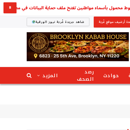
حمول بأسماء مواطنين تفتح ملف حماية البيانات في مصر
لح
⏸
ة أرشيف موقع غُربة
شاهد جريدة غُربة نيوز الورقية
رصد
حوادث
المزيد
الصحف