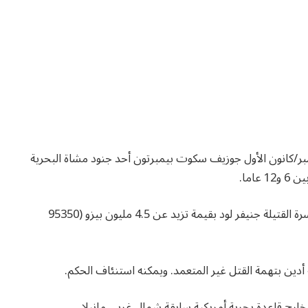
 مدينة أولونجابو في الفلبين الثلاثاء 1 ديسمبر/كانون الأول جوزيف سكوت بيمبرتون أحد جنود مشاة البحرية
اما.
وقضت المحكمة على بيمبرتون بدفع غرامة كتعويض لأسرة القتيلة جنيفر لود بقيمة تزيد عن 4.5 مليون بيزو (95350
ه أدين بتهمة القتل غير المتعمد. ويمكنه استنئاف الحكم.