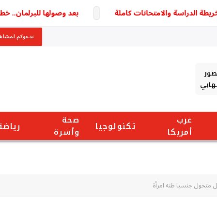
بعد وصولها للبرلمان.. خطوط م
ندعوكم لمشاهد
صور
شهابي
عرب
صحة
تكنولوجيا
رياضة
أمريكا
وأسرة
تل متحول جنسيا ظنه امرأة