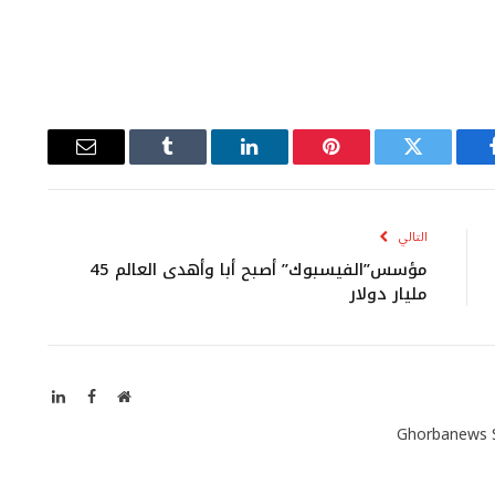
يسبوك
تويتر
بينتيريست
لينكدإن
Tumblr
البريد
الإلكتروني
التالي
مؤسس”الفيسبوك” أصبح أبا وأهدى العالم 45
مليار دولار
موقع
فيسبوك
لينكدإن
الويب
Ghorbanews 