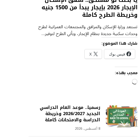
يا بختك لو مستحق.. شقق الإسكان
الإيجار 2026 بإيجار يبدأ من 1500 جنيه
وخريطة الطرح كاملة
تستعد وزارة الإسكان والمرافق والمجتمعات العمرانية لطرح
وحدات سكنية جديدة بنظام الإيجار، ويأتي الطرح لتوفير…
شارك هذا الموضوع:
فيس بوك
X
معجب بهذه:
ج
ا
ر
ي
رسميا.. موعد العام الدراسي
ا
الجديد 2026/2027 وخريطة
ل
الدراسة والامتحانات كاملة
ت
ح
8 أغسطس، 2026
م