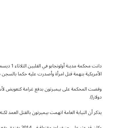
دانت محكمة
الأمريكية بتهمة قتل امرأة وأصدرت عليه حكما بالسجن بين 6 و12 ع
دولارا).
يذكر أن النيابة العامة اتهمت بيميرتون بالقتل العمد لكن
وكان قد عثر على جنيفر لود مقتولة في 2014 بفندق يقع خارج قاعدة بحرية أمريكية سابقة شمال غربي مانيلا.