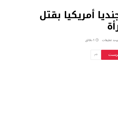
ديا أمريكيا بقتل
أة
توجد تعليقات
1 دقائق
يريست